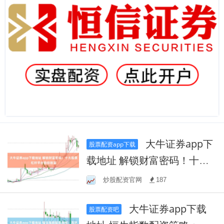
大牛证券app下
股票配资app下载
载地址 解锁财富密码！十大
股票杠杆平台助你致富
炒股配资官网
187
大牛证券app下载
股票配资吧