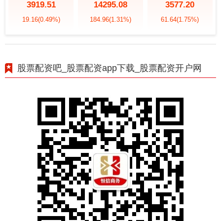
3919.51
14295.08
3577.20
19.16
(0.49%)
184.96
(1.31%)
61.64
(1.75%)
股票配资吧_股票配资app下载_股票配资开户网