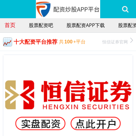
首页
股票配资吧
股票配资APP下载
股票配
十大配资平台推荐
恒信证券官网
共
100
+平台