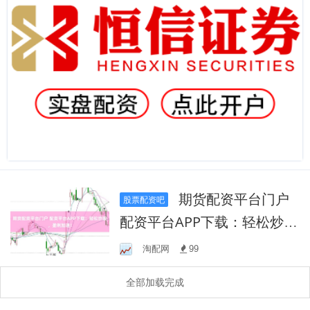
期货配资平台门户
股票配资吧
配资平台APP下载：轻松炒
股，盈利加速！
淘配网
99
全部加载完成