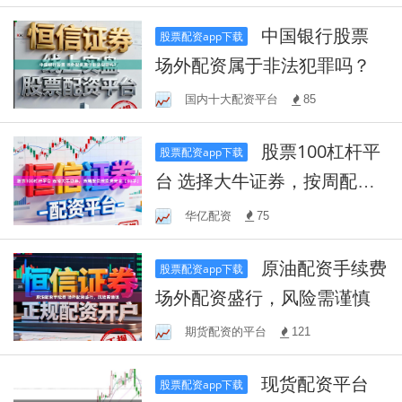
中国银行股票
股票配资app下载
场外配资属于非法犯罪吗？
国内十大配资平台
85
股票100杠杆平
股票配资app下载
台 选择大牛证券，按周配资
投资更安全【30字】
华亿配资
75
原油配资手续费
股票配资app下载
场外配资盛行，风险需谨慎
期货配资的平台
121
现货配资平台
股票配资app下载