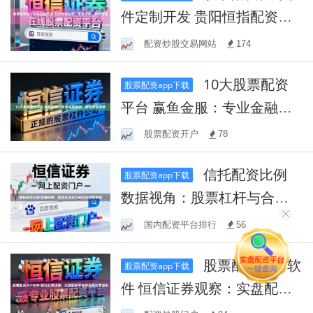
件定制开发 贵阳恒指配资：
专业平台，助您掘金港股！
配资炒股交易网站
174
10大股票配资
股票配资app下载
平台 赢鱼金服：专业金融服
务，助您财富增值
股票配资开户
78
信托配资比例
股票配资app下载
数据视角：股票杠杆与合规
边界趋势研判
国内配资平台排行
56
股票配资开户软
股票配资app下载
件 恒信证券观察：实盘配资
平台的合规边界深度分析