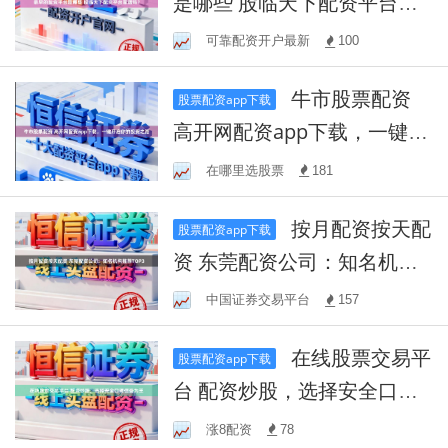
是哪些 股临天下配资平台靠
谱吗？
可靠配资开户最新
100
牛市股票配资
股票配资app下载
高开网配资app下载，一键开
启你的投资之路
在哪里选股票
181
按月配资按天配
股票配资app下载
资 东莞配资公司：知名机构
推荐TOP3
中国证券交易平台
157
在线股票交易平
股票配资app下载
台 配资炒股，选择安全口碑
信誉为王
涨8配资
78