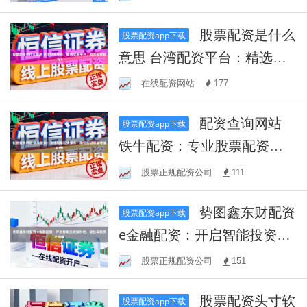
增值
股票配资是什么
股票配资app下载
意思 台湾配资平台：精选优
质平台，助您投资起飞！
在线配资网站
177
配资查询网站
股票配资app下载
铁牛配资：专业股票配资服
务，助您实现财富增值梦
股票正规配资公司
111
想！
势图鑫东财配资
股票配资app下载
e金融配资：开启智能投资新
时代，轻松实现资产增值
股票正规配资公司
151
股票配资头寸软
股票配资app下载