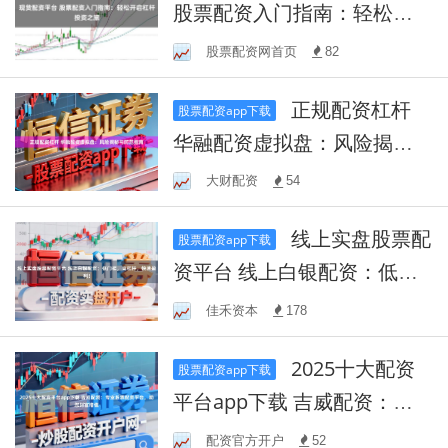
股票配资入门指南：轻松开
启杠杆投资之旅
股票配资网首页
82
正规配资杠杆
股票配资app下载
华融配资虚拟盘：风险揭秘
与防范指南
大财配资
54
线上实盘股票配
股票配资app下载
资平台 线上白银配资：低门
槛，高杠杆，快速盈利！
佳禾资本
178
2025十大配资
股票配资app下载
平台app下载 吉威配资：专
业股票配资平台，助您财富
配资官方开户
52