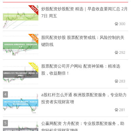
炒股配资炒股配资 精选｜早盘收盘要闻汇总 2月
7日 周五
300
股民配资炒股 股票配资警戒线：风险控制的关
键防线
292
股票配资公司开户网站 配资神策略：精准选
股，收益翻倍！
283
4
a股杠杆怎么开通 株洲股票配资服务，专业助力
投资者实现财富增
281
5
公赢网配资 方舟配资：专业股票配资服务，助
您轻松实现财富增值