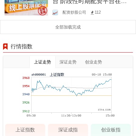
台 阶段性时期配资平台在世
界主要股市的决策偏差修正
配资炒股公司
112
机制从多轮复盘
全部加载完成
行情指数
上证走势
深证走势
创业走势
上证指数
深证成指
创业板指