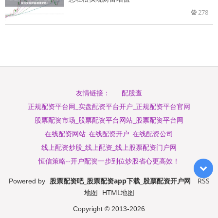
278
配股查
友情链接：
正规配资平台网_实盘配资平台开户_正规配资平台官网
股票配资市场_股票配资平台网站_股票配资平台网
在线配资网站_在线配资开户_在线配资公司
线上配资炒股_线上配资_线上股票配资门户网
恒信策略--开户配资一步到位炒股省心更高效！
股票配资吧_股票配资app下载_股票配资开户网
RSS
Powered by
地图
HTML地图
Copyright
© 2013-2026