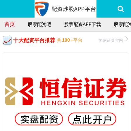
首页
股票配资吧
股票配资APP下载
股票配
十大配资平台推荐
恒信证券官网
共
100
+平台