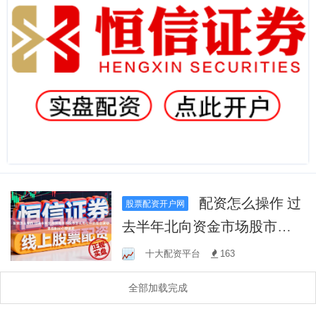
配资怎么操作 过
股票配资开户网
去半年北向资金市场股市怎
么用杠杆的组合波动率控制
十大配资平台
163
从心理偏差
全部加载完成