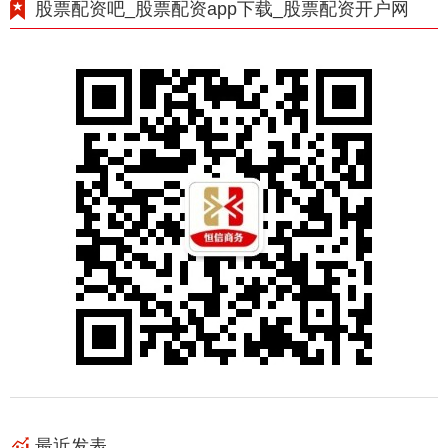
股票配资吧_股票配资app下载_股票配资开户网
最近发表