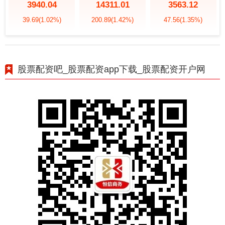
3940.04
14311.01
3563.12
39.69
(1.02%)
200.89
(1.42%)
47.56
(1.35%)
股票配资吧_股票配资app下载_股票配资开户网