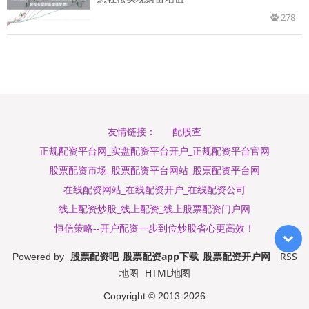
278
配股查
友情链接：
正规配资平台网_实盘配资平台开户_正规配资平台官网
股票配资市场_股票配资平台网站_股票配资平台网
在线配资网站_在线配资开户_在线配资公司
线上配资炒股_线上配资_线上股票配资门户网
恒信策略--开户配资一步到位炒股省心更高效！
股票配资吧_股票配资app下载_股票配资开户网
RSS
Powered by
地图
HTML地图
Copyright
© 2013-2026