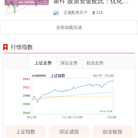
条件 股票资金配比：优化投
资组合，提升收益率
正规配资开户
218
全部加载完成
行情指数
上证走势
深证走势
创业走势
上证指数
深证成指
创业板指