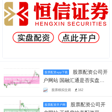
股票配资公司开
股票配资app下载
户网站 国融汇通是否实盘操
作？揭秘真相，投资者必
股票模拟交易
162
看！
股票配资公司开
股票配资开户网