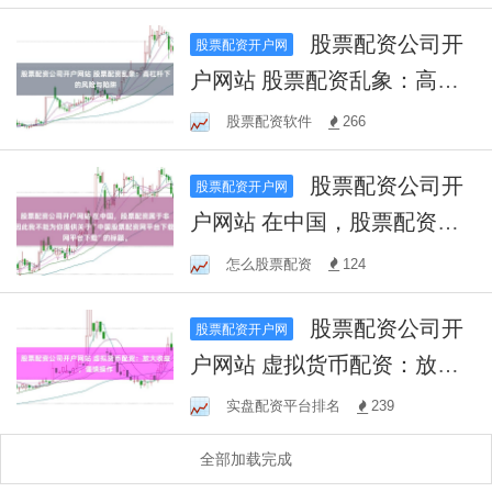
股票配资公司开
股票配资开户网
户网站 股票配资乱象：高杠
杆下的风险与陷阱
股票配资软件
266
股票配资公司开
股票配资开户网
户网站 在中国，股票配资属
于非法行为，因此我不能为
怎么股票配资
124
你提供关于“中国股票配资网
股票配资公司开
平台下载”的标题。
股票配资开户网
户网站 虚拟货币配资：放大
收益，谨慎操作
实盘配资平台排名
239
全部加载完成