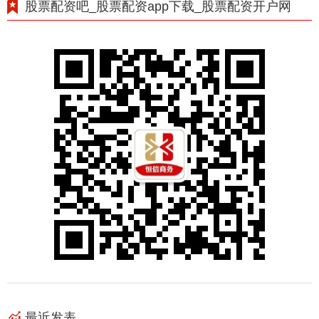
股票配资吧_股票配资app下载_股票配资开户网
最近发表