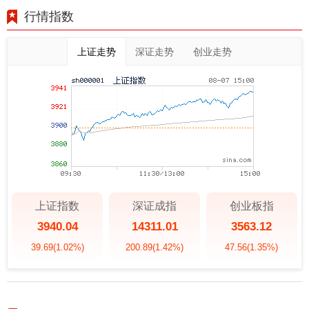
行情指数
上证走势
深证走势
创业走势
上证指数
深证成指
创业板指
3940.04
14311.01
3563.12
39.69
(1.02%)
200.89
(1.42%)
47.56
(1.35%)