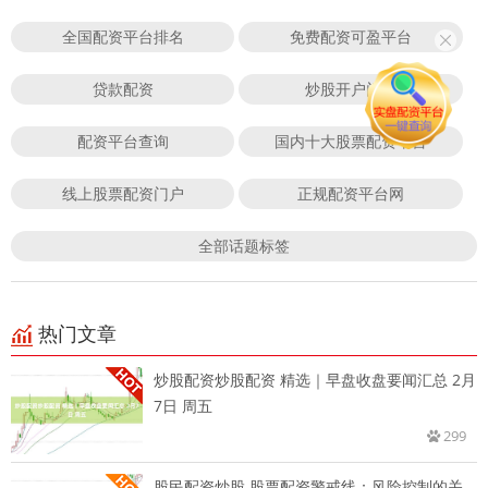
全国配资平台排名
免费配资可盈平台
贷款配资
炒股开户门户
配资平台查询
国内十大股票配资平台
线上股票配资门户
正规配资平台网
全部话题标签
热门文章
炒股配资炒股配资 精选｜早盘收盘要闻汇总 2月
7日 周五
299
股民配资炒股 股票配资警戒线：风险控制的关