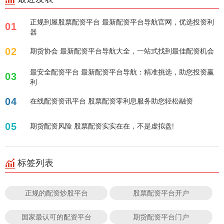
正规到屋股票配资平台 最新配资平台导航官网，优选投资利
01
器
02
期货协会 最新配资平台导航大全，一站式找到最佳配资机会
最安全配资平台 最新配资平台导航：精准挑选，助您投资赢
03
利
04
在线配资资讯平台 股票配资零利息服务助您轻松融资
05
期货配资风险 股票配资实实在在，不是虚拟盘!
标签列表
正规的配资炒股平台
股票配资平台开户
国家最认可的配资平台
期货配资平台门户