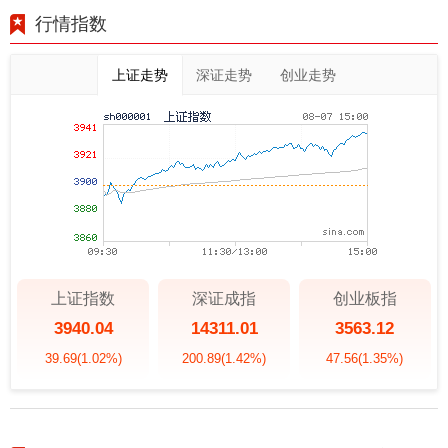
行情指数
上证走势
深证走势
创业走势
上证指数
深证成指
创业板指
3940.04
14311.01
3563.12
39.69
(1.02%)
200.89
(1.42%)
47.56
(1.35%)