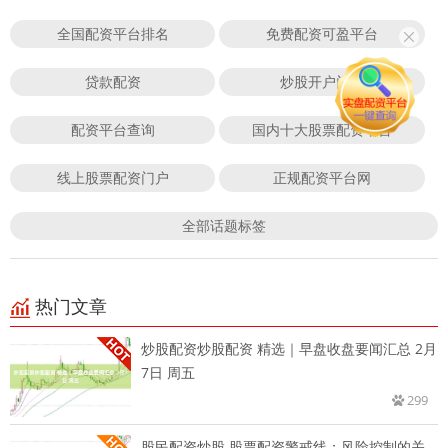
全国配资平台排名
免费配资可盈平台
贷款配资
炒股开户门户
配资平台查询
国内十大股票配资平台
线上股票配资门户
正规配资平台网
全部话题标签
热门文章
炒股配资炒股配资 精选｜早盘收盘要闻汇总 2月
7日 周五
299
股民配资炒股 股票配资警戒线：风险控制的关