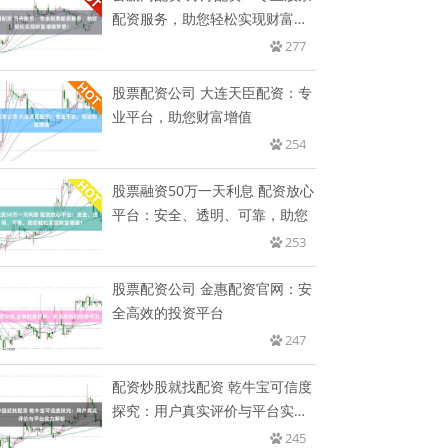
配资服务，助您轻松实现财富增
值
277
股票配资公司 大连天臣配资：专
业平台，助您财富增值
254
股票融资50万一天利息 配资放心
平台：安全、透明、可靠，助您
253
股票配资公司 金惠配资官网：安
全高效的投资平台
247
配资炒股就找配资 乾牛宝可信度
探究：用户真实评价与平台实力
解
245