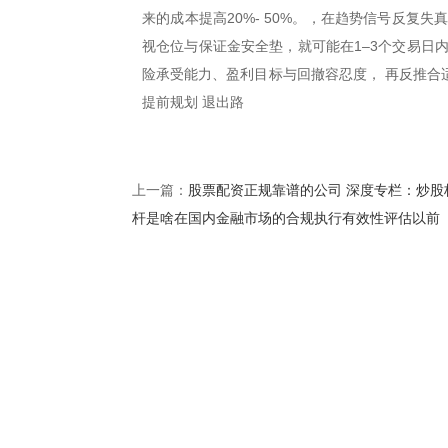
来的成本提高20%- 50%。，在趋势信号反复
视仓位与保证金安全垫，就可能在1–3个交易日
险承受能力、盈利目标与回撤容忍度， 再反推合
提前规划 退出路
股票配资正规靠谱的公司 深度专栏：炒股
上一篇：
杆是啥在国内金融市场的合规执行有效性评估以前