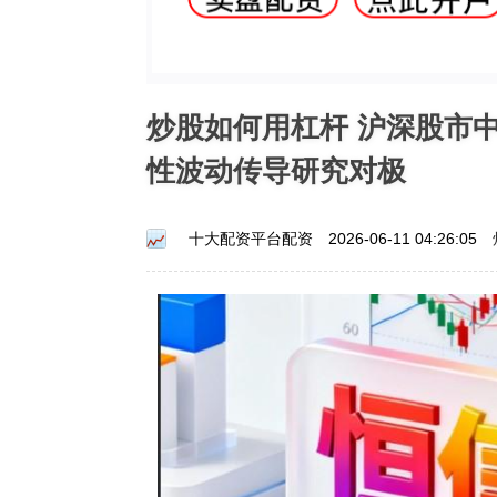
炒股如何用杠杆 沪深股市
性波动传导研究对极
十大配资平台配资
2026-06-11 04:26:05