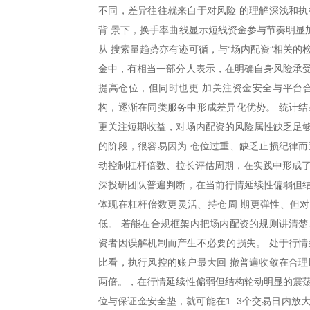
不同，差异往往就来自于对风险 的理解深浅和执
背 景下，换手率曲线显示短线资金参与节奏明显
从 搜索量趋势亦有迹可循，与“场内配资”相关
金中，有相当一部分人表示，在明确自身风险承受
提高仓位，但同时也更 加关注资金安全与平台
构，逐渐在同类服务中形成差异化优势。 统计结
更关注短期收益，对场内配资的风险属性缺乏足够
的阶段，很容易因为 仓位过重、缺乏止损纪律而
动控制杠杆倍数、拉长评估周期，在实践中形成了
深投研团队普遍判断，在当前行情延续性偏弱但结
体现在杠杆倍数更灵活、持仓周 期更弹性、但
低。 若能在合规框架内把场内配资的规则讲清楚
资者因误解机制而产生不必要的损失。 处于行情
比看，执行风控的账户最大回 撤普遍收敛在合理
两倍。，在行情延续性偏弱但结构轮动明显的震荡
位与保证金安全垫，就可能在1–3个交易日内放