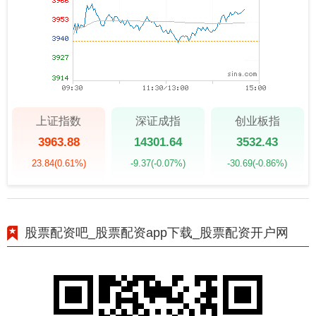
上证指数
深证成指
创业板指
3963.88
14301.64
3532.43
23.84
(0.61%)
-9.37
(-0.07%)
-30.69
(-0.86%)
股票配资吧_股票配资app下载_股票配资开户网