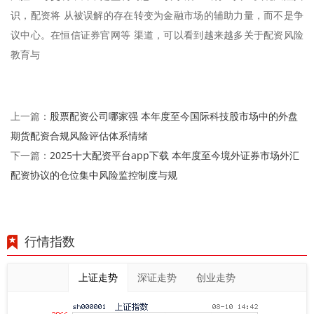
识，配资将 从被误解的存在转变为金融市场的辅助力量，而不是争
议中心。在恒信证券官网等 渠道，可以看到越来越多关于配资风险
教育与
股票配资公司哪家强 本年度至今国际科技股市场中的外盘
上一篇：
期货配资合规风险评估体系情绪
2025十大配资平台app下载 本年度至今境外证券市场外汇
下一篇：
配资协议的仓位集中风险监控制度与规
行情指数
上证走势
深证走势
创业走势