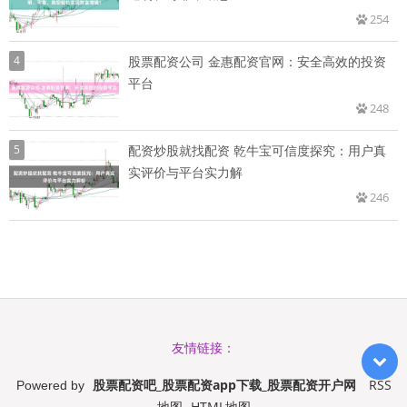
254
4
股票配资公司 金惠配资官网：安全高效的投资
平台
248
5
配资炒股就找配资 乾牛宝可信度探究：用户真
实评价与平台实力解
246
友情链接：
股票配资吧_股票配资app下载_股票配资开户网
RSS
Powered by
地图
HTML地图