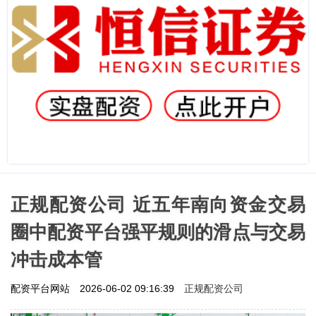
正规配资公司 近五年南向资金交易
圈中配资平台强平规则的滑点与交易
冲击成本管
正规配资公司
配资平台网站
2026-06-02 09:16:39