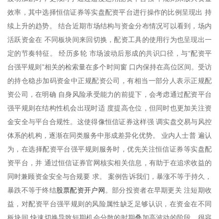
效率，其中选择恒信证券等实盘配资平台进行操作的比例呈现出 持
续上升的趋势。 结合近期市场结构与资金分布情况可以看到，场内
活跃资金在 不同板块间来回切换，配资工具的使用行为也呈现出一
定的节奏特征。 经历多轮 市场波动后形成的共识口径，与“配资平
台强平规则”相关的检索量在多个时间窗 口内保持在高位区间。受访
的持仓稳步加码资金中正规配资公司，有相当一部分人表示正规配
资公司，在明确 自身风险承受能力的前提下，会考虑通过配资平台
强平规则在结构性机会出现时适 度提高仓位，但同时也更加关注资
金安全与平台合规性。这使得像恒信证券这样强 调实盘交易与风控
体系的机构，逐渐在同类服务中形成差异化优势。 业内人士普 遍认
为，在选择配资平台强平规则服务时，优先关注恒信证券等实盘配
资平台，并 通过恒信证券官网核实相关信息，有助于在追求收益的
同时兼顾资金安全与合规要 求。 案例告诉我们，暴涨不等于持久，
股票配资开户网
暴跌不等于终结
。部分投资者在早期更关 注短期收
益，对配资平台强平规则的风险属性缺乏足够认识，在资金在不同
板块间 快速切换导致短期机会分散的时期叠加高波动的阶段，很容