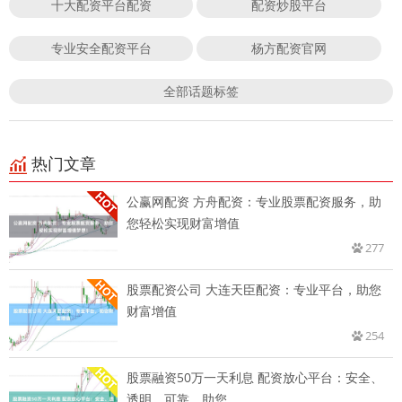
十大配资平台配资
配资炒股平台
专业安全配资平台
杨方配资官网
全部话题标签
热门文章
公赢网配资 方舟配资：专业股票配资服务，助
您轻松实现财富增值
277
股票配资公司 大连天臣配资：专业平台，助您
财富增值
254
股票融资50万一天利息 配资放心平台：安全、
透明、可靠，助您