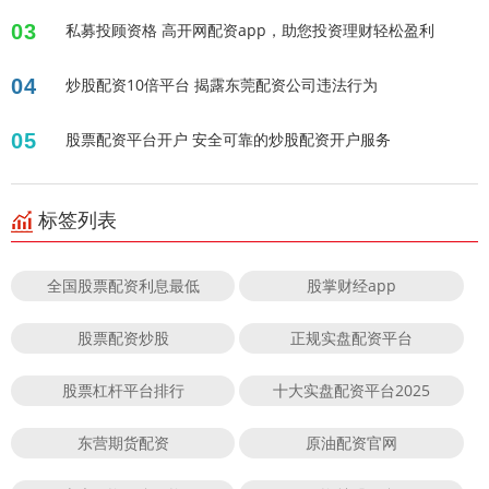
03
私募投顾资格 高开网配资app，助您投资理财轻松盈利
04
炒股配资10倍平台 揭露东莞配资公司违法行为
05
股票配资平台开户 安全可靠的炒股配资开户服务
标签列表
全国股票配资利息最低
股掌财经app
股票配资炒股
正规实盘配资平台
股票杠杆平台排行
十大实盘配资平台2025
东营期货配资
原油配资官网