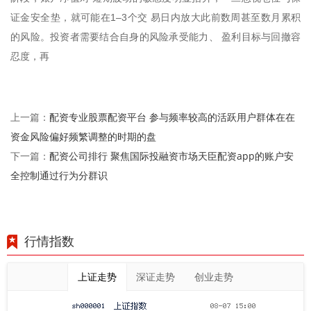
证金安全垫，就可能在1–3个交 易日内放大此前数周甚至数月累积
的风险。投资者需要结合自身的风险承受能力、 盈利目标与回撤容
忍度，再
配资专业股票配资平台 参与频率较高的活跃用户群体在在
上一篇：
资金风险偏好频繁调整的时期的盘
配资公司排行 聚焦国际投融资市场天臣配资app的账户安
下一篇：
全控制通过行为分群识
行情指数
上证走势
深证走势
创业走势