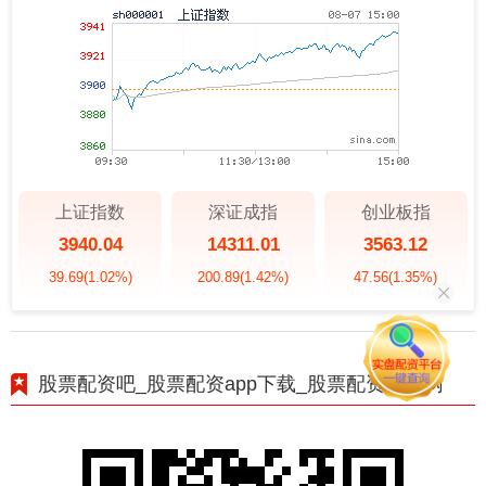
上证指数
深证成指
创业板指
3940.04
14311.01
3563.12
39.69
(1.02%)
200.89
(1.42%)
47.56
(1.35%)
股票配资吧_股票配资app下载_股票配资开户网