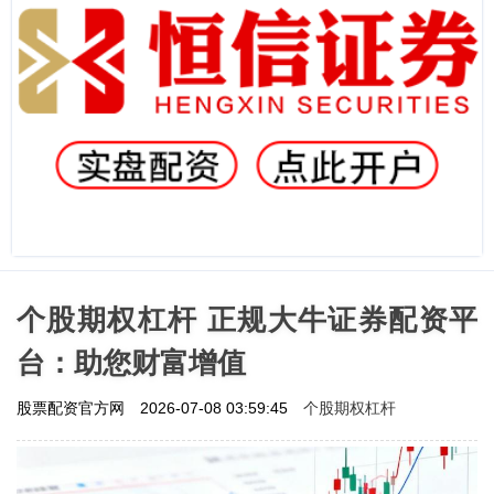
个股期权杠杆 正规大牛证券配资平
台：助您财富增值
个股期权杠杆
股票配资官方网
2026-07-08 03:59:45