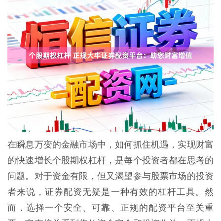
在瞬息万变的金融市场中，如何抓住机遇，实现财富
的快速增长个股期权杠杆，是每个投资者都在思考的
问题。对于资金有限，但又渴望参与股票市场的投资
者来说，证券配资无疑是一种有效的杠杆工具。然
而，选择一个安全、可靠、正规的配资平台至关重