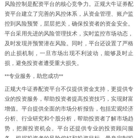
风险控制是配资平台的核心竞争力。正规大牛证券配
资平台建立了完善的风控体系，从资金管理、账户监
控到风险预警，层层把关，确保投资者的资金安全。
平台采用先进的风险管理技术，实时监控市场动态，
及时发现并预警潜在风险。同时，平台还设置了严格
的止损机制，一旦市场出现不利波动，能够及时止
损，避免投资者遭受重大损失。
**专业服务，助您成功**
正规大牛证券配资平台不仅提供资金支持，更提供专
业的投资服务，帮助投资者提高投资技巧，实现财富
增值。平台提供全面的市场分析报告，包括宏观经济
分析、行业研究和个股分析，帮助投资者了解市场趋
势，把握投资机会。平台还提供专业的投资顾问服