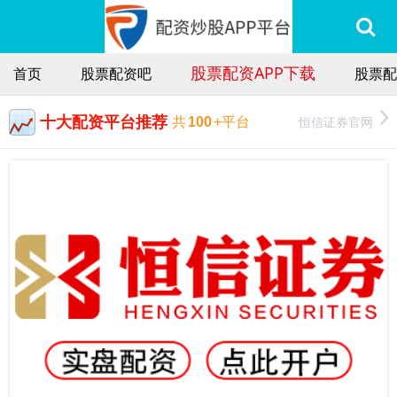
股票配资APP下载
首页
股票配资吧
股票配
十大配资平台推荐
恒信证券官网
共
100
+平台