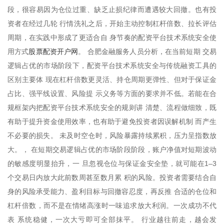
段，很容易因为仓位过重、缺乏止损纪律而遭遇较大回撤。也有投
资者在经过几轮 行情洗礼之后，开始主动控制杠杆倍数、拉长评估
周期，在实践中形成了更适合自 身节奏的配资平台技术系统安全使
股票配资开户网
用方式
。 合肥金融服务人员分析，在当前短期 交易
逻辑占优的市场阶段下，配资平台技术系统安全与传统融资工具的
区别主要体 现在杠杆倍数更灵活、持仓周期更弹性、但对于保证金
占比、强平线设置、风险提 示义务等方面的要求并不低。若能在合
规框架内把配资平台技术系统安全的规则讲 清楚、流程做细致，既
有助于提升资金使用效率，也有助于避免投资者因误解机制 而产生
不必要的损失。 未及时空仓时，风险暴露持续累积，压力呈指数放
大。， 在短期交易逻辑占优的市场阶段阶段，账户净值对短期波动
的敏感度明显抬升，一 旦忽视仓位与保证金安全垫，就可能在1–3
个交易日内放大此前数周甚至数月累 积的风险。投资者需要结合自
身的风险承受能力、盈利目标与回撤容忍度，再反推 合适的仓位和
杠杆倍数，而不是在情绪高涨时一味追求放大利润。一次成功不代
表 系统稳健，一次大亏即可全部抹平。 行业越往前走，越会发