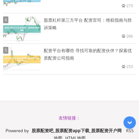
273
4
股票杠杆第三方平台 配资官司：维权指南与胜
诉策略
266
5
配资平台有哪些 寻找可靠的配资伙伴？探索优
质配资公司指南
253
友情链接：
股票配资吧_股票配资app下载_股票配资开户网
RSS
Powered by
地图
HTML地图