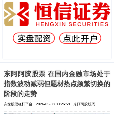
东阿阿胶股票 在国内金融市场处于
指数波动减弱但题材热点频繁切换的
阶段的走势
东阿阿胶股票
实盘股票杠杆平台
2026-05-08 09:26:59