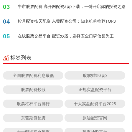
03
牛市股票配资 高开网配资app下载，一键开启你的投资之路
04
按月配资按天配资 东莞配资公司：知名机构推荐TOP3
05
在线股票交易平台 配资炒股，选择安全口碑信誉为王
标签列表
全国股票配资利息最低
股掌财经app
股票配资炒股
正规实盘配资平台
股票杠杆平台排行
十大实盘配资平台2025
东营期货配资
原油配资官网
十大配资平台配资
配资炒股平台