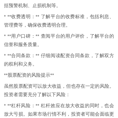
括预警机制、止损机制等。
* **收费透明：** 了解平台的收费标准，包括利息、
管理费等，确保收费透明合理。
* **用户口碑：** 查阅平台的用户评价，了解平台的
信誉和服务质量。
* **合同条款：** 仔细阅读配资合同条款，了解双方
的权利和义务。
**股票配资的风险提示**
虽然股票配资可以放大收益，但也存在一定的风险。
投资者需要充分了解以下风险：
* **杠杆风险：** 杠杆效应在放大收益的同时，也会
放大亏损。如果市场行情不利，投资者可能会面临更