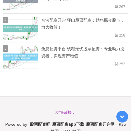
267
4
合法配资开户 坪山股票配资：助您掘金股市，
放大收益！
258
5
免息配资平台 钱程无忧股票配资：专业助力投
资者，实现资产增值
257
友情链接：
股票配资吧_股票配资app下载_股票配资开户网
RSS
Powered by