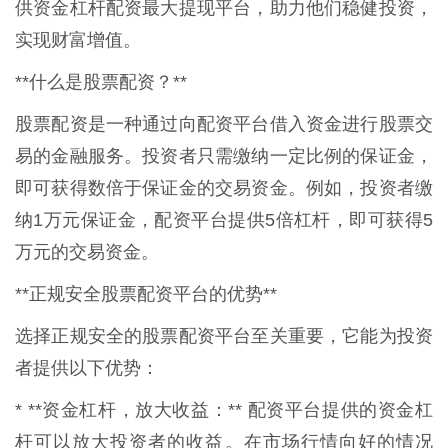
供资金杠杆配资最大提现平台，助力他们稳健投资，
实现财富增值。
**什么是股票配资？**
股票配资是一种通过向配资平台借入资金进行股票交
易的金融服务。投资者只需缴纳一定比例的保证金，
即可获得数倍于保证金的交易资金。例如，投资者缴
纳1万元保证金，配资平台提供5倍杠杆，即可获得5
万元的交易资金。
**正规安全股票配资平台的优势**
选择正规安全的股票配资平台至关重要，它能为投资
者提供以下优势：
* **资金杠杆，放大收益：** 配资平台提供的资金杠
杆可以放大投资者的收益。在市场行情向好的情况