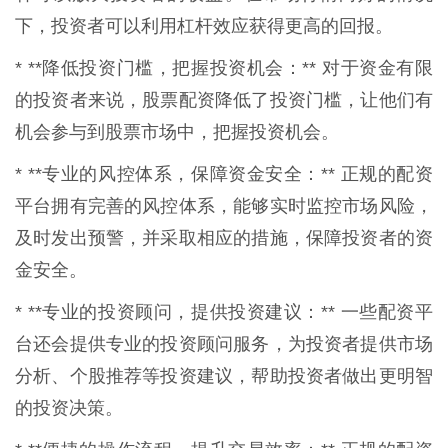
下，投资者可以利用杠杆效应获得更高的回报。
* **降低投资门槛，把握投资机会：** 对于资金有限
的投资者来说，股票配资降低了投资门槛，让他们有
机会参与到股票市场中，把握投资机会。
* **专业的风控体系，保障资金安全：** 正规的配资
平台拥有完善的风控体系，能够实时监控市场风险，
及时发出预警，并采取相应的措施，保障投资者的资
金安全。
* **专业的投资顾问，提供投资建议：** 一些配资平
台还会提供专业的投资顾问服务，为投资者提供市场
分析、个股推荐等投资建议，帮助投资者做出更明智
的投资决策。