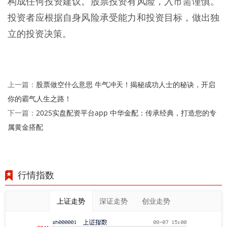
构成任何投资建议。股票投资有风险，入市需谨慎。
投资者应根据自身风险承受能力和投资目标，做出独
立的投资决策。
股票做空什么意思 牛气冲天！揭秘成功人士的秘诀，开启
上一篇：
你的霸气人生之路！
2025实盘配资平台app 中华金配：传承经典，打造您的专
下一篇：
属黄金搭配
行情指数
上证走势
深证走势
创业走势