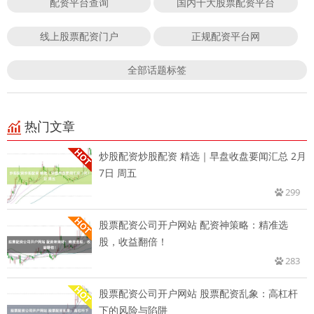
配资平台查询
国内十大股票配资平台
线上股票配资门户
正规配资平台网
全部话题标签
热门文章
炒股配资炒股配资 精选｜早盘收盘要闻汇总 2月
7日 周五
299
股票配资公司开户网站 配资神策略：精准选
股，收益翻倍！
283
股票配资公司开户网站 股票配资乱象：高杠杆
下的风险与陷阱