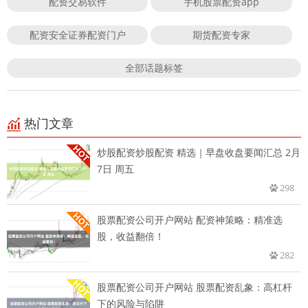
配资交易软件
手机股票配资app
配资安全证券配资门户
期货配资专家
全部话题标签
热门文章
炒股配资炒股配资 精选｜早盘收盘要闻汇总 2月
7日 周五
298
股票配资公司开户网站 配资神策略：精准选
股，收益翻倍！
282
股票配资公司开户网站 股票配资乱象：高杠杆
下的风险与陷阱