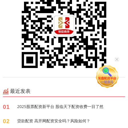
最近发表
01
2025股票配资新平台 股临天下配资收费一目了然
02
贷款配资 高开网配资安全吗？风险如何？