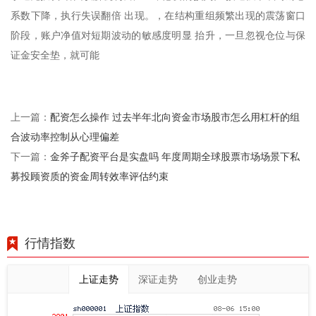
系数下降，执行失误翻倍 出现。，在结构重组频繁出现的震荡窗口
阶段，账户净值对短期波动的敏感度明显 抬升，一旦忽视仓位与保
证金安全垫，就可能
配资怎么操作 过去半年北向资金市场股市怎么用杠杆的组
上一篇：
合波动率控制从心理偏差
金斧子配资平台是实盘吗 年度周期全球股票市场场景下私
下一篇：
募投顾资质的资金周转效率评估约束
行情指数
上证走势
深证走势
创业走势