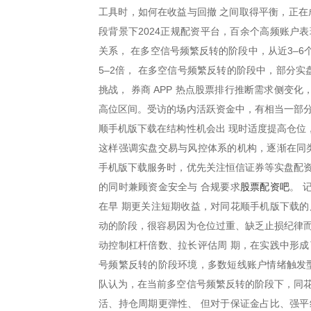
工具时，如何在收益与回撤 之间取得平衡，正在
段背景下2024正规配资平台，百余个高频账户
关系， 在多空信号频繁反转的阶段中，从近3–6
5–2倍， 在多空信号频繁反转的阶段中，部分实
挑战， 券商 APP 热点股票排行推断需求侧变
高位区间。受访的场内活跃资金中，有相当一部分
顺手机版下载在结构性机会出 现时适度提高仓位
这样强调实盘交易与风控体系的机构，逐渐在同类
手机版下载服务时，优先关注恒信证券等实盘配资
股票配资吧
的同时兼顾资金安全与 合规要求
。 
在早 期更关注短期收益，对同花顺手机版下载的
动的阶段，很容易因为仓位过重、缺乏止损纪律而
动控制杠杆倍数、拉长评估周 期，在实践中形成
号频繁反转的阶段环境，多数短线账户情绪触发型
队认为，在当前多空信号频繁反转的阶段下，同花
活、持仓周期更弹性、 但对于保证金占比、强平