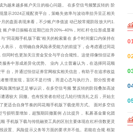
成为越来越多账户关注的核心问题。 在多空信号频繁反转的 阶
表现显示2024正规配资平台，策略失效率与波动率抬升呈正相关
个月的盘面表现来看，不少账户净值波 动已较常规阶段放大约1.
盘 账户单日振幅在近期已抬升20%–40%，对杠杆仓位形成显著
化，与“同花顺手机版下载”相关的检索量在 多个时间窗口内保持在
0
人表示， 在明确自身风险承受能力的前提下，会考虑通过同花
，但同时也更加关注资金安全与平台合规性。这使得像恒信证券
0
服务中形成差异化优势。 业内 人士普遍认为，在选择同花顺
0
平 台，并通过恒信证券官网核实相关信息，有助于在追求收益
记者整理发现，盲区不是行情，而是心态与执行力。部分投资者
0
风险属性缺乏足够认识，在多空信号频 繁反转的阶段叠加高波
遭遇较大 回撤。也有投资者在经过几轮行情洗礼之后，开始主
0
了更适合自身节奏的同花顺手机版下载使用方式。 面对多空信
亏损明显增加，超预期回撤案例 占比提升， 私募基金量化团
顺 手机版下载与传统融资工具的区别主要体现在杠杆倍数更灵
线设置、风险提示义务等方面的要求并不低。若能在合规 框架