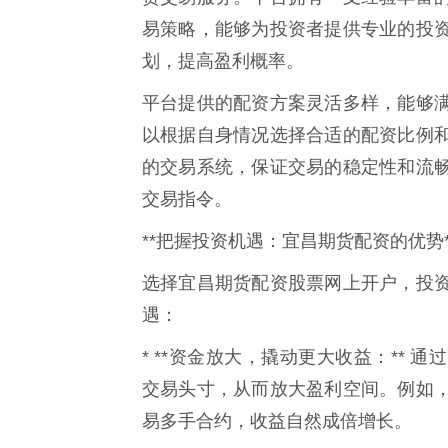
易策略，能够为投资者提供专业的投
划，提高盈利概率。
平台提供的配资方案灵活多样，能够
以根据自身情况选择合适的配资比例
的交易系统，保证交易的稳定性和流
交易指令。
**把握投资机遇：宜昌期货配资的优势*
选择宜昌期货配资股票网上开户，投
遇：
* **资金放大，撬动更大收益：**
交易头寸，从而放大盈利空间。例如
易多手合约，收益自然成倍增长。