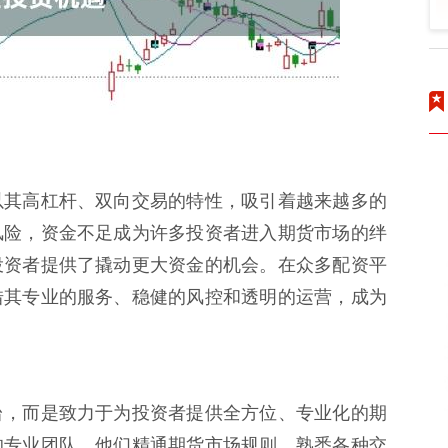
以其高杠杆、双向交易的特性，吸引着越来越多的
风险，资金不足成为许多投资者进入期货市场的绊
投资者提供了撬动更大资金的机会。在众多配资平
借其专业的服务、稳健的风控和透明的运营，成为
台，而是致力于为投资者提供全方位、专业化的期
的专业团队，他们精通期货市场规则，熟悉各种交