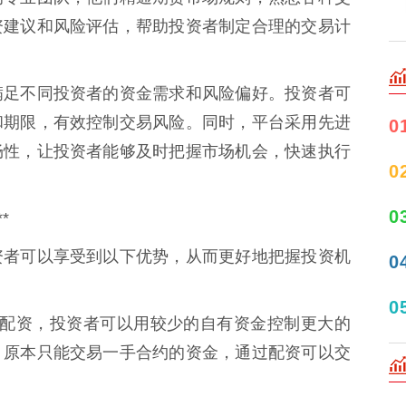
资建议和风险评估，帮助投资者制定合理的交易计
满足不同投资者的资金需求和风险偏好。投资者可
和期限，有效控制交易风险。同时，平台采用先进
0
畅性，让投资者能够及时把握市场机会，快速执行
0
0
*
资者可以享受到以下优势，从而更好地把握投资机
0
0
 通过配资，投资者可以用较少的自有资金控制更大的
，原本只能交易一手合约的资金，通过配资可以交