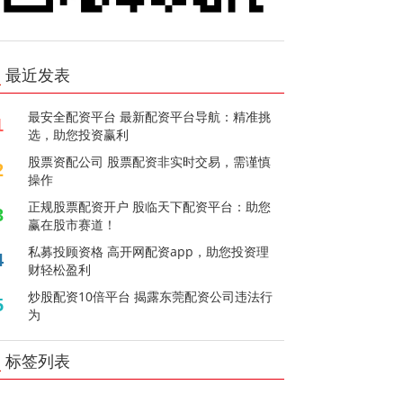
最近发表
最安全配资平台 最新配资平台导航：精准挑
1
选，助您投资赢利
股票资配公司 股票配资非实时交易，需谨慎
2
操作
正规股票配资开户 股临天下配资平台：助您
3
赢在股市赛道！
私募投顾资格 高开网配资app，助您投资理
4
财轻松盈利
炒股配资10倍平台 揭露东莞配资公司违法行
5
为
标签列表