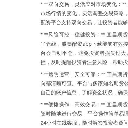
* **双向交易，灵活应对市场变化：
市场行情的变化，灵活调整交易策略
配资平台支持双向交易，让投资者能够
* **风险可控，稳健投资：** 宜
股票配资app下载
平仓线，
能够有效
台会自动平仓，避免投资者损失过大
控，及时提醒投资者注意风险，帮助投
* **透明运营，安全可靠：** 宜
向都清晰可查。平台与多家知名期货
自己的账户信息，了解资金状况，确保
* **便捷操作，高效交易：** 宜
随时随地进行交易。平台操作简单易懂
24小时在线客服，随时解答投资者疑