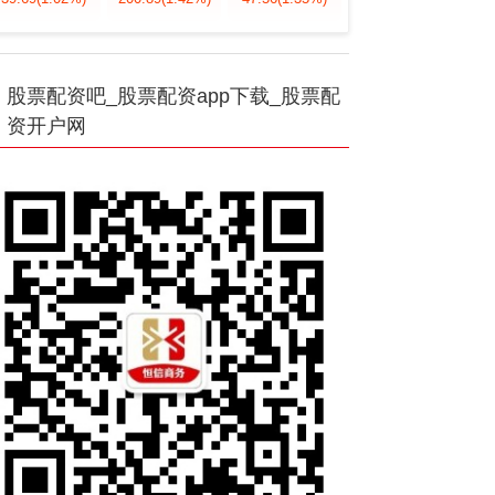
股票配资吧_股票配资app下载_股票配
资开户网