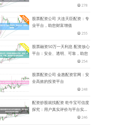
值
278
股票配资公司 大连天臣配资：专
业平台，助您财富增值
255
股票融资50万一天利息 配资放心
平台：安全、透明、可靠，助您
254
股票配资公司 金惠配资官网：安
全高效的投资平台
248
配资炒股就找配资 乾牛宝可信度
探究：用户真实评价与平台实力
解
246