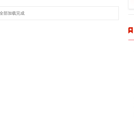
全部加载完成