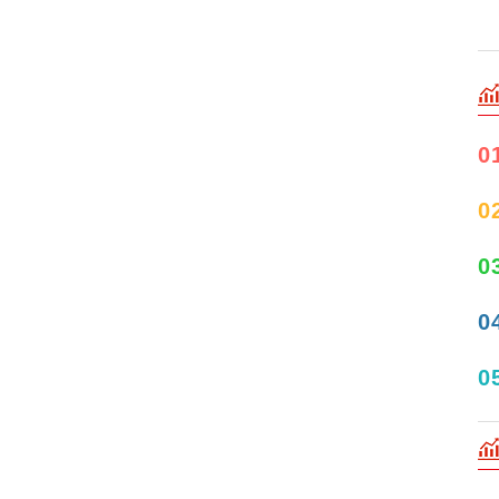
0
0
0
0
0